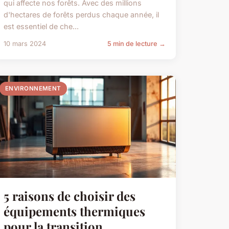
qui affecte nos forêts. Avec des millions
d'hectares de forêts perdus chaque année, il
est essentiel de che...
10 mars 2024
5 min de lecture →
ENVIRONNEMENT
5 raisons de choisir des
équipements thermiques
pour la transition