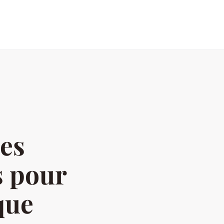
des
s pour
que