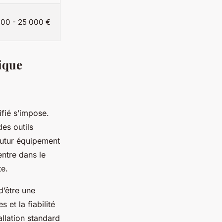
000 - 25 000 €
ique
ifié s’impose.
des outils
futur équipement
 entre dans le
te.
 d’être une
s et la fiabilité
allation standard