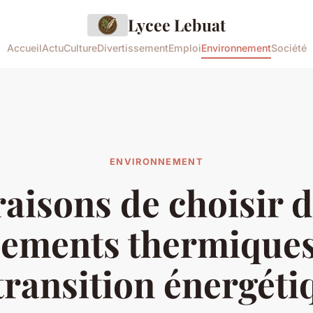
Lycee Lebuat
Accueil
Actu
Culture
Divertissement
Emploi
Environnement
Société
ENVIRONNEMENT
raisons de choisir 
ements thermique
 transition énergéti