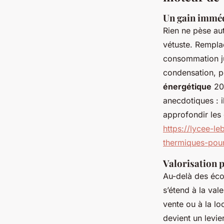
Un gain imméd
Rien ne pèse au
vétuste. Rempla
consommation ju
condensation, po
énergétique
20 
anecdotiques : i
approfondir les
https://lycee-l
thermiques-pour
Valorisation p
Au-delà des éco
s’étend à la va
vente ou à la lo
devient un levi