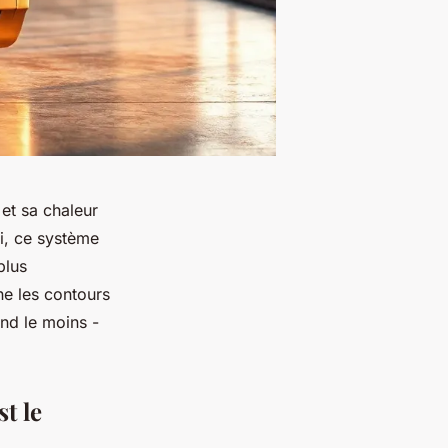
et sa chaleur
ui, ce système
plus
ne les contours
end le moins -
t le