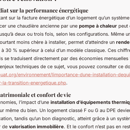
iat sur la performance énergétique
tant sur la facture énergétique d’un logement qu’un systèm
cer une chaudière ancienne par une
pompe à chaleur
peut d
squ’à deux ou trois fois, selon les configurations. Même u
urtant moins chère à installer, permet d’atteindre un
rend
à 30 % supérieur à celui d’un modèle classique. Ces chiffr
ls se traduisent directement par des économies mensuelles 
 enjeux techniques de ce sujet, vous pouvez consulter ce do
ebuat.org/environnement/limportance-dune-installation-deq
-la-transition-energetique.php
.
atrimoniale et confort de vie
nomies, l’impact d’une
installation d’équipements thermi
leur même du bien. Un logement classé F ou G au DPE devient
cation, tandis qu’un bon diagnostic, atteint grâce à un syst
er de
valorisation immobilière
. Et le confort n’est pas en res