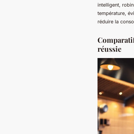
intelligent, rob
température, év
réduire la cons
Comparatif
réussie