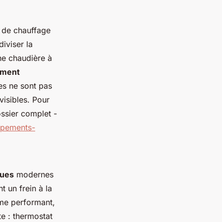
e de chauffage
iviser la
ne chaudière à
ement
es ne sont pas
visibles. Pour
ssier complet -
uipements-
ques
modernes
 un frein à la
ème performant,
te : thermostat