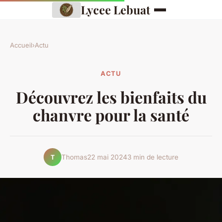
Lycee Lebuat
Accueil
›
Actu
ACTU
Découvrez les bienfaits du
chanvre pour la santé
Thomas
22 mai 2024
3 min de lecture
T