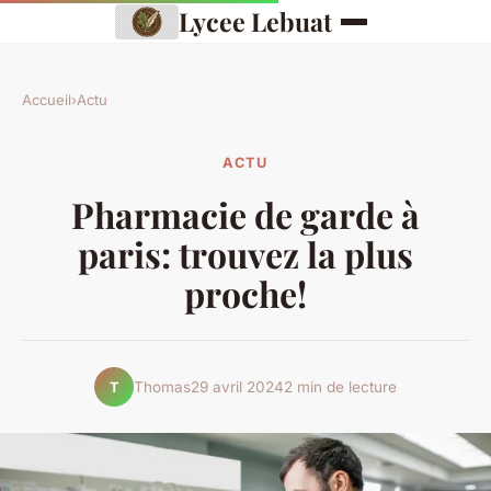
Lycee Lebuat
Accueil
›
Actu
ACTU
Pharmacie de garde à
paris: trouvez la plus
proche!
Thomas
29 avril 2024
2 min de lecture
T