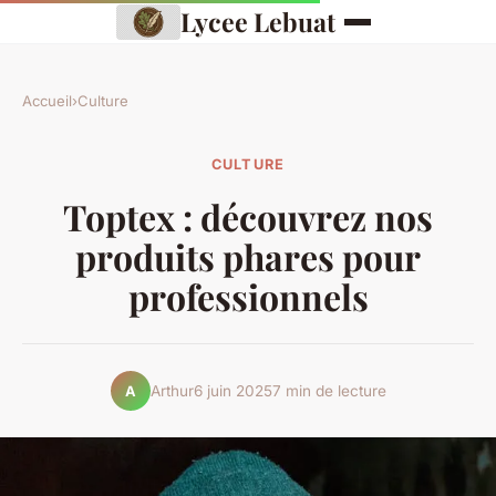
Lycee Lebuat
Accueil
›
Culture
CULTURE
Toptex : découvrez nos
produits phares pour
professionnels
Arthur
6 juin 2025
7 min de lecture
A