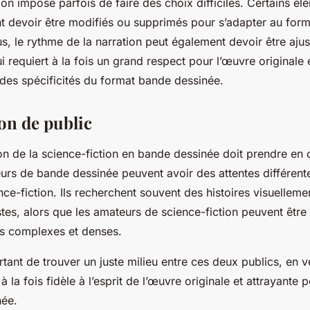
ion impose parfois de faire des choix difficiles. Certains é
ent devoir être modifiés ou supprimés pour s’adapter au for
s, le rythme de la narration peut également devoir être ajus
qui requiert à la fois un grand respect pour l’œuvre originale
es spécificités du format bande dessinée.
on de public
ion de la science-fiction en bande dessinée doit prendre en
eurs de bande dessinée peuvent avoir des attentes différent
nce-fiction. Ils recherchent souvent des histoires visuelleme
tes, alors que les amateurs de science-fiction peuvent être 
its complexes et denses.
rtant de trouver un juste milieu entre ces deux publics, en v
 à la fois fidèle à l’esprit de l’œuvre originale et attrayante 
née.