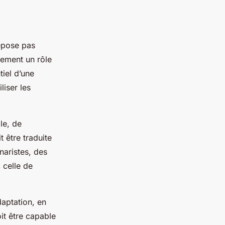
epose pas
lement un rôle
tiel d’une
liser les
le, de
 être traduite
naristes, des
 celle de
daptation, en
oit être capable