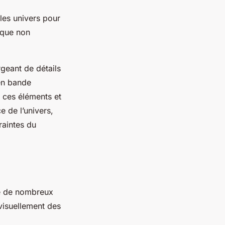
les univers pour
ique non
geant de détails
 en bande
e ces éléments et
e de l’univers,
raintes du
se de nombreux
 visuellement des