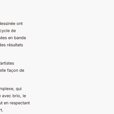
dessinée ont
cycle de
tées en bande
es résultats
artistes
elle façon de
omplexe, qui
 avec brio, le
ut en respectant
t.