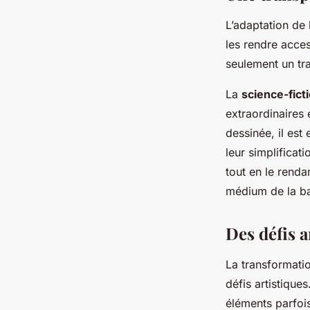
L’adaptation de 
les rendre acces
seulement un trav
La
science-fict
extraordinaires 
dessinée, il est
leur simplificat
tout en le renda
médium de la b
Des défis a
La transformati
défis artistique
éléments parfoi