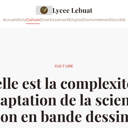
Lycee Lebuat
Accueil
Actu
Culture
Divertissement
Emploi
Environnement
Société
CULTURE
lle est la complexit
daptation de la scie
tion en bande dessin