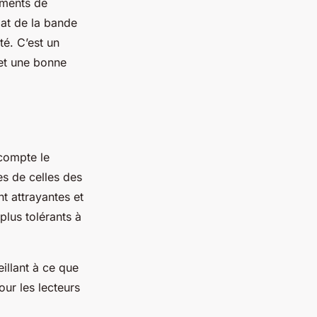
léments de
mat de la bande
té. C’est un
 et une bonne
 compte le
es de celles des
nt attrayantes et
plus tolérants à
eillant à ce que
pour les lecteurs