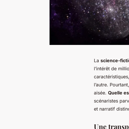
La
science-fict
l’intérêt de mil
caractéristique
l’autre. Pourtan
aisée.
Quelle es
scénaristes parv
et narratif dist
Une transp