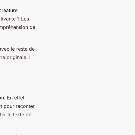
créature
ptivante ? Les
compréhension de
 avec le reste de
e originale. Il
n. En effet,
rt pour raconter
er le texte de