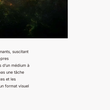
ants, suscitant
opres
ns d’un médium à
 pas une tâche
es et les
un format visuel