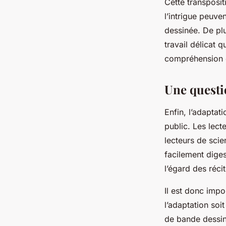
Cette transposit
l’intrigue peuv
dessinée. De plu
travail délicat 
compréhension d
Une questi
Enfin, l’adaptat
public. Les lect
lecteurs de scie
facilement diges
l’égard des réc
Il est donc impo
l’adaptation soit
de bande dessi