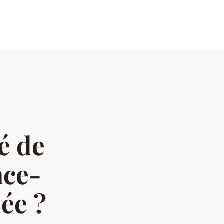
é de
nce-
ée ?