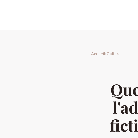
Accueil
›
Culture
Que
l'a
fic