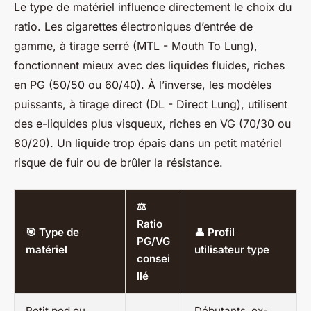
Le type de matériel influence directement le choix du
ratio. Les cigarettes électroniques d’entrée de
gamme, à tirage serré (MTL - Mouth To Lung),
fonctionnent mieux avec des liquides fluides, riches
en PG (50/50 ou 60/40). À l’inverse, les modèles
puissants, à tirage direct (DL - Direct Lung), utilisent
des e-liquides plus visqueux, riches en VG (70/30 ou
80/20). Un liquide trop épais dans un petit matériel
risque de fuir ou de brûler la résistance.
⚖️
Ratio
🎯 Type de
👤 Profil
PG/VG
matériel
utilisateur type
consei
llé
Petit pod ou
Débutants, ex-