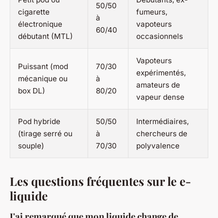
50/50
cigarette
fumeurs,
à
électronique
vapoteurs
60/40
débutant (MTL)
occasionnels
Vapoteurs
Puissant (mod
70/30
expérimentés,
mécanique ou
à
amateurs de
box DL)
80/20
vapeur dense
Pod hybride
50/50
Intermédiaires,
(tirage serré ou
à
chercheurs de
souple)
70/30
polyvalence
Les questions fréquentes sur le e-
liquide
J'ai remarqué que mon liquide change de