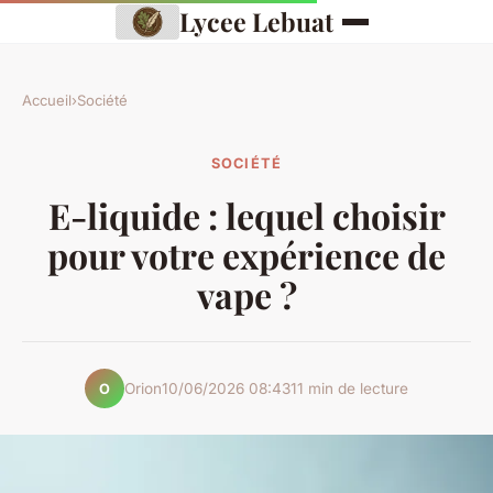
Lycee Lebuat
Accueil
›
Société
SOCIÉTÉ
E-liquide : lequel choisir
pour votre expérience de
vape ?
Orion
10/06/2026 08:43
11 min de lecture
O